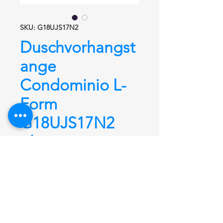
SKU: G18UJS17N2
Duschvorhangst
ange
Condominio L-
Form
G18UJS17N2
glanz
Duschvorhangstange
Condominio
L-Form
G18UJS17N2, 1500 mm x
1500 mm + 38 Ringe,
aus Edelstahl
rostfrei Hochglanz poliert
von Ø
26,9 mm. Hochwertige Verarbeitung