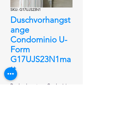
SKU: G17UJS23N1
Duschvorhangst
ange
Condominio U-
Form
G17UJS23N1ma
tt
Duschvorhangstange
Condominio
U-Form
G17UJS23N1
aus Edelstahl
rostfrei fein matt satiniert
mit
kleinem Durchmesser von Ø 22 mm.
Maße: 1200 mm x 1200 mm x 1200
mm. Mit 36 Ringen. Hochwertige