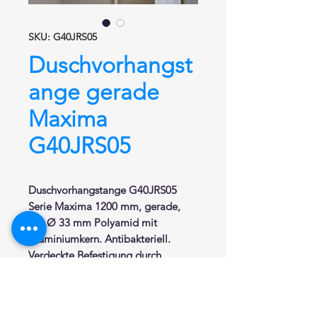
SKU: G40JRS05
Duschvorhangst
ange gerade
Maxima
G40JRS05
Duschvorhangstange G40JRS05
Serie Maxima 1200 mm, gerade,
aus Ø 33 mm Polyamid mit
Aluminiumkern. Antibakteriell.
Verdeckte Befestigung durch
Wandrosetten Ø 80 mm aus
Edelstahl mit Abdeckkappen.
Stange bauseits beliebig kürzbar.