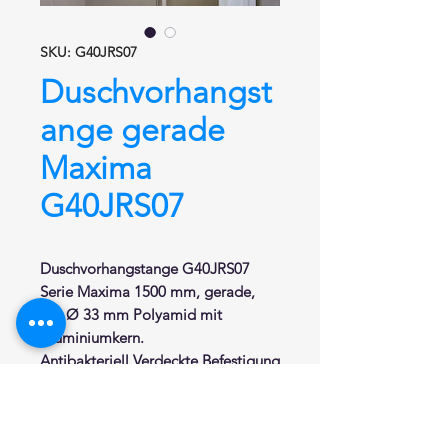
SKU: G40JRS07
Duschvorhangst
ange gerade
Maxima
G40JRS07
Duschvorhangstange
G40JRS07
Serie Maxima 1500 mm,
gerade
,
aus Ø 33 mm
Polyamid mit
Aluminiumkern
.
Antibakteriell.Verdeckte Befestigung
durch Wandrosetten Ø 80 mm aus
Edelstahl mit Abdeckkappen.
Stange bauseits beliebig kürzbar.