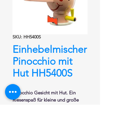
SKU: HH5400S
Einhebelmischer
Pinocchio mit
Hut HH5400S
Pinocchio Gesicht mit Hut. Ein
Riesenspaß für kleine und große
Kinder. Aus der Nase fließt das
Wasser und die Betätigung erfolgt
durch das Drücken des gelben
Hutes. Warm / Kalt durch Drehung
des kleinen gelben Hebels.