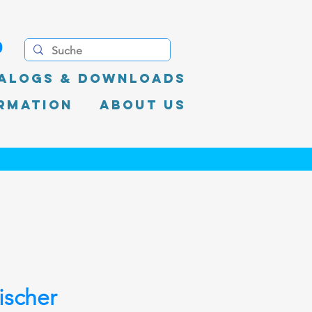
0
alogs & Downloads
rmation
About Us
scher