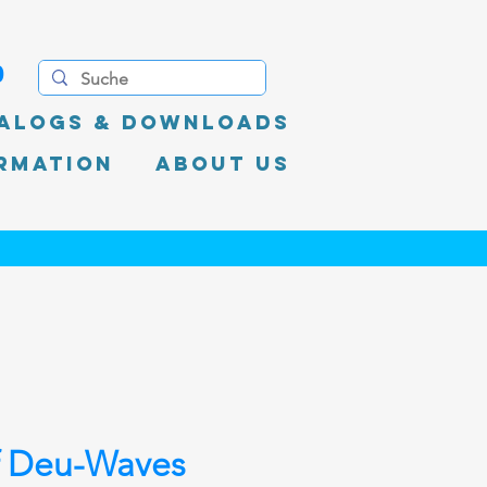
0
alogs & Downloads
rmation
About Us
ff Deu-Waves