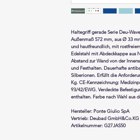
Haltegriff gerade
Serie Deu-Wav
Außenmaß 572 mm, aus Ø 33 
und hautfreundlich, mit rostfrei
Edelstahl mit Abdeckkappe aus Nyl
Abstand zur Wand von der Innense
und Festhalten. Dauerhafte antiba
Silberionen. Erfüllt die Anforder
Kg. CE-Kennzeichnung: Medizinpro
93/42/EWG. Verdeckte Befestigun
enthalten. Farbe nach Wahl aus de
Hersteller: Ponte Giulio SpA
Vertrieb: Deubad GmbH&Co.KG
Artikelnummer: G27JAS50