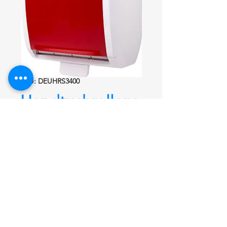
SKU: DEUHRS3400
Handtuchrollens
pender EIFA-
ECO
DEUHRS3400
Handtuchrollenspender EIFA-ECO
DEUHRS3400
Aus ABS, abschließbar, mit Auto-
Cut und Pusch-Hebel. Mit