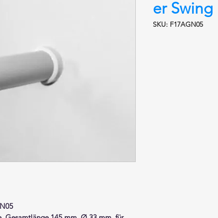
er Swin
SKU: F17AGN05
N05
e
, Gesamtlänge 145 mm, Ø 33 mm, für