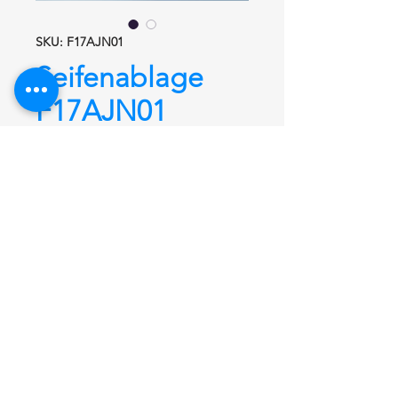
SKU: F17AJN01
Seifenablage
F17AJN01
Serie SWING LINE
Seifenablage
F17AJN01
Seifenablage mit Wandbefestigung,
aus hochwertigem Kunststoff
,
diebstahlgeschützt durch verdeckte
Befestigung. Inkl.
Edelstahlschrauben und Dübel.
Passend zu den Serien MAXIMA und
DEU-WAVES.
Hersteller: Ponte Giulio
Vertrieb: Deubad