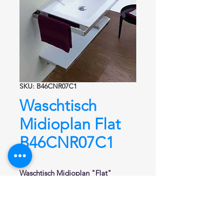
SKU: B46CNR07C1
Waschtisch
Midioplan Flat
B46CNR07C1
Waschtisch Midioplan "Flat"
B46CNR07C1 Rechts
Waschtisch aus Naturstein und Acryl
von Hi-Macs®.
Hochwertiger Mineralwerkstoff.