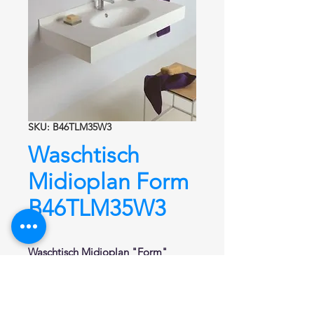
SKU: B46TLM35W3
Waschtisch
Midioplan Form
B46TLM35W3
Waschtisch
Midioplan "Form"
B46TLM35W3
Waschtisch aus
Naturstein und Acryl
von Hi-Macs®.