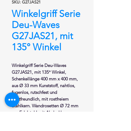
SKU: G27JAS21
Winkelgriff Serie
Deu-Waves
G27JAS21, mit
135° Winkel
Winkelgriff
Serie Deu-Waves
G27JAS21,
mit 135° Winkel
,
Schenkellänge 400 mm x 400 mm,
aus Ø 33 mm Kunststoff, nahtlos,
fugenlos, rutschfest und
hautfreundlich, mit rostfreiem
Stahlkern. Wandrosetten Ø 72 mm
aus Edelstahl mit Abdeckkappen
aus Nylon. Abstand zur Wand von
der Innenseite des Griffes 50 mm.