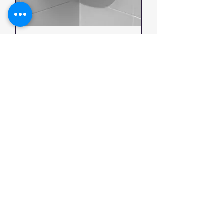
Eckablage F17AON01
600 mm
Handtuchhalter Swing F47AMS11N1
Edelstahl matt