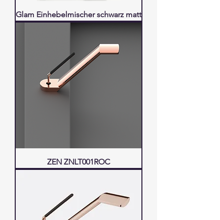
Glam Einhebelmischer schwarz matt
ZEN ZNLT001ROC